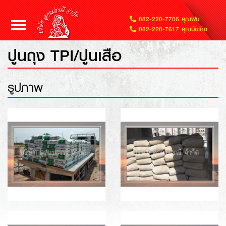
082-220-7706 คุณฝน
Toggle
082-220-7617 คุณบันเทิง
navigation
ปูนถุง TPI/ปูนเสือ
รูปภาพ