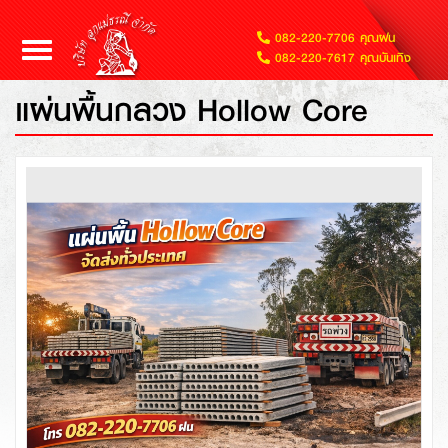
082-220-7706 คุณฝน
Toggle
082-220-7617 คุณบันเทิง
navigation
แผ่นพื้นกลวง Hollow Core